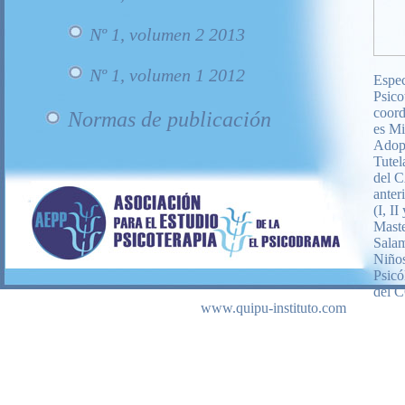
Nº 1, volumen 2 2013
Nº 1, volumen 1 2012
Espec
Psico
coord
Normas de publicación
es Mi
Adopc
Tutel
del C
anter
(I, I
Maste
Salam
Niños
Psicó
del 
www.quipu-instituto.com